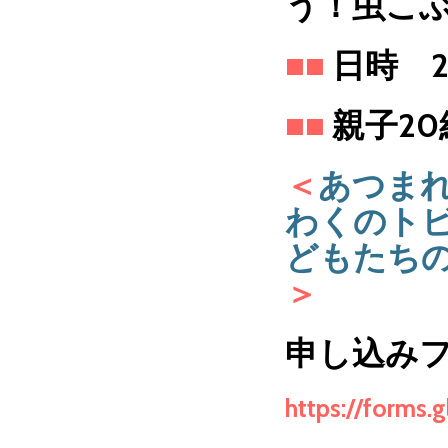
う！虫こ
■
■
日時 2
■
■
親子2
＜
あつま
わくのト
どもたち
＞
申し込み
https://forms