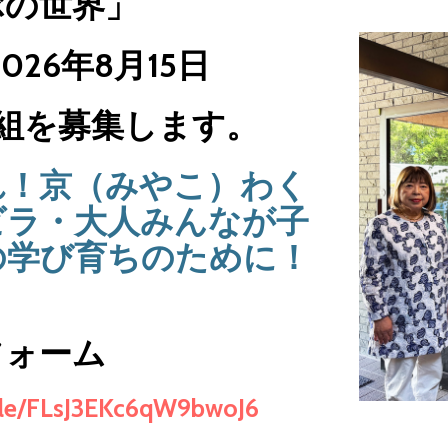
ぶの世界」
026年8月15日
0組を募集します。
れ！京（みやこ）わく
ビラ・大人みんなが子
の学び育ちのために！
フォーム
.gle/FLsJ3EKc6qW9bwoJ6