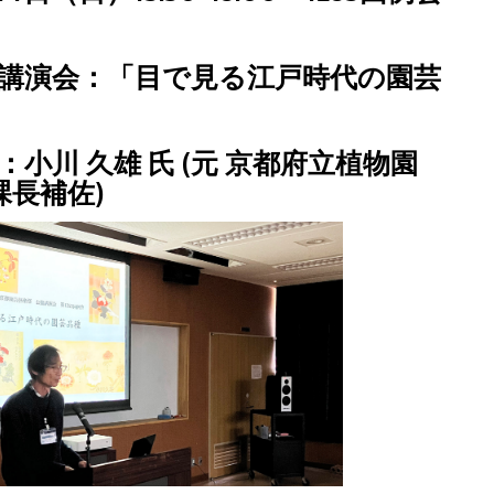
講演会：「目で見る江戸時代の園芸
：小川 久雄 氏 (元 京都府立植物園
課長補佐)