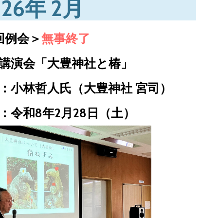
026年 2月
5回例会＞
無事終了
講演会「大豊神社と椿」
：小林哲人氏（大豊神社 宮司）
：令和8年2月28日（土）