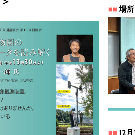
す＞
■
■
場所
■■
12月