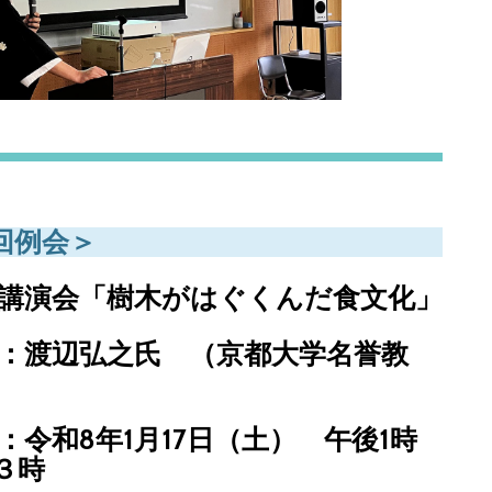
4回例会＞
講演会「樹木がはぐくんだ食文化」
：渡辺弘之氏 （京都大学名誉教
：令和8年1月17日（土） 午後1時
３時