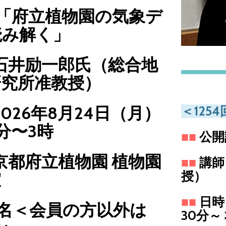
 「府立植物園の気象デ
読み解く」
石井励一郎氏（総合地
研究所准教授）
026年8月24日（月）
＜125
分〜3時
■
■
公開
京都府立植物園 植物園
■
■
講師
授）
室
■
■
日時
0名＜会員の方以外は
30分～