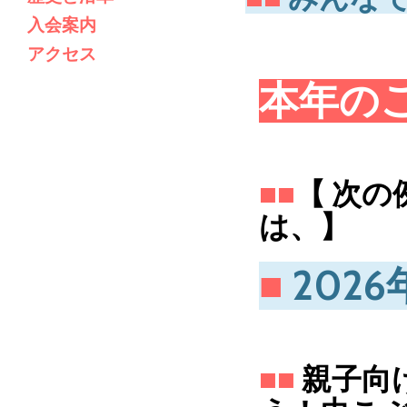
入会案内
アクセス
本年の
■■
【 次の
は
■
2026
■■
親子向