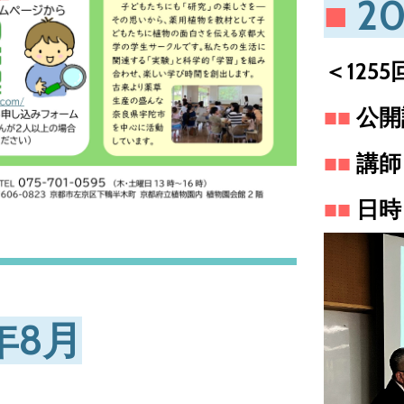
■
2
＜125
■
■
公開
■
■
講師
■
■
日時
年8月