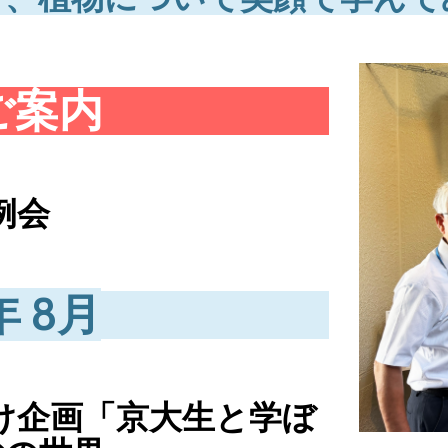
ご案内
例会
、】
年 8月
け企画「京大生と学ぼ