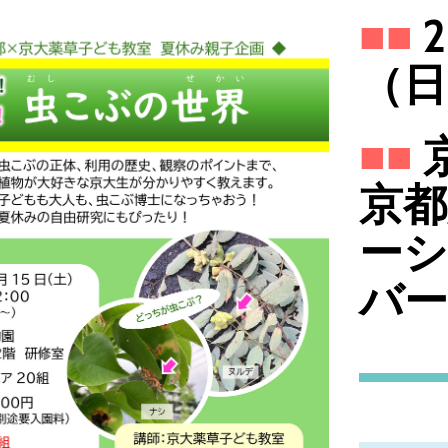
■■
2
（日
■■
京都
ー
バ