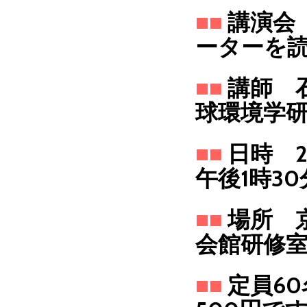
■
■
講演会
ーターを
■
■
講師 
球環境学
■
■
日時 2
午後1時30
■■
場所 
会館研修
■■
定員6